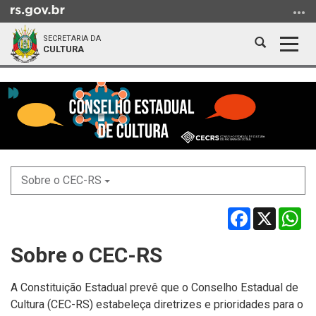
Ir
para
SECRETARIA DA
o
Abrir
Alter
CULTURA
conteúdo
a
a
Ir
Início
busca
nave
para
do
o
conteúdo
menu
Ir
para
a
Sobre o CEC-RS
busca
Facebook
X
Wh
Sobre o CEC-RS
A Constituição Estadual prevê que o Conselho Estadual de
Cultura (CEC-RS) estabeleça diretrizes e prioridades para o