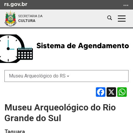
Ir
para
SECRETARIA DA
o
Abrir
Alter
CULTURA
conteúdo
a
a
Ir
Início
busca
nave
para
do
o
conteúdo
menu
Ir
para
a
Museu Arqueológico do RS
busca
Facebook
X
Wh
Museu Arqueológico do Rio
Grande do Sul
Taquara