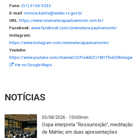
Fone:
(51) 3136-5233
E-mail:
monica-kanitz@sedac.rs.gov.br
URL:
https://www.cinematecapauloamorim.com.br/
Facebook:
www.facebook.com/cinemateca.pauloamorim/
Instagram:
https://www.instagram.com/cinematecapauloamorim/
Youtube:
https://www.youtube.com/channel/UCFUekBZU18DTfivkS9k6wgw
Ver no Google Maps
NOTÍCIAS
05/08/2026 - 15h00min
Ospa interpreta “Ressurreição”, meditação
de Mahler, em duas apresentações