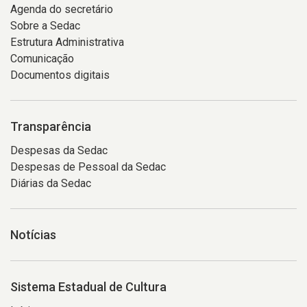
Agenda do secretário
sopro.
aparece
rede
Sobre a Sedac
À
desfocada
de
Estrutura Administrativa
frente
a
linhas
Comunicação
da
silhueta
escuras
Documentos digitais
orquestra,
de
que
sobre
uma
se
um
criança
espalham
pequeno
observando
sobre
Transparência
tablado,
a
o
Despesas da Sedac
o
atividade.
céu.
Despesas de Pessoal da Sedac
maestro
Ao
À
Diárias da Sedac
conduz
fundo,
direita,
a
vê-
aparece
execução
se
parte
Notícias
da
o
da
obra
palco
fachada
com
vazio
de
Sistema Estadual de Cultura
os
com
um
braços
piso
edifício