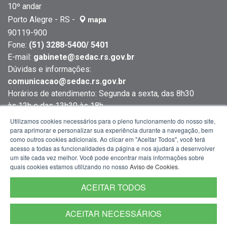
plataforma
sobre
criando
10º andar
elevada,
a
um
Porto Alegre - RS -
mapa
disposto
parede.
forte
90119-900
em
A
contraste
Fone:
(51) 3288-5400/ 5401
várias
composição
com
E-mail:
gabinete@sedac.rs.gov.br
fileiras.
destaca
o
Dúvidas e informações:
Todos
o
restante
comunicacao@sedac.rs.gov.br
os
caráter
da
Horários de atendimento: Segunda a sexta, das 8h30
integrantes
educativo
cena,
às 12h e das 13h30 às 18h
também
da
enquanto
Utilizamos cookies necessários para o pleno funcionamento do nosso site,
usam
visita
a
para aprimorar e personalizar sua experiência durante a navegação, bem
trajes
e
janela
como outros cookies adicionais. Ao clicar em "Aceitar Todos", você terá
acesso a todas as funcionalidades da página e nos ajudará a desenvolver
escuros
a
inferior
um site cada vez melhor. Você pode encontrar mais informações sobre
e
interação
permanece
quais cookies estamos utilizando no nosso
Aviso de Cookies
.
estão
entre
escura,
voltados
o
com
ACEITAR TODOS
para
público
vidros
o
e
azulados
ACEITAR NECESSÁRIOS
maestro.
os
que
Termos de Uso