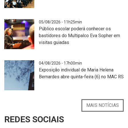
A
05/08/2026 - 11h25min
imagem
Público escolar poderá conhecer os
mostra
bastidores do Multipalco Eva Sopher em
uma
visitas guiadas
apresentação
de
uma
Fotografia
04/08/2026 - 17h00min
grande
realizada
Exposição individual de Maria Helena
orquestra
no
Bernardes abre quinta-feira (6) no MAC RS
sinfônica
interior
acompanhada
de
por
um
um
teatro
A
MAIS NOTÍCIAS
coro
mostra
imagem
em
uma
mostra
REDES SOCIAIS
um
pessoa
uma
auditório.
em
cena