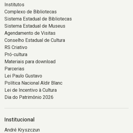
Eles
uma
e
Institutos
vestem
das
atravessando
Complexo de Bibliotecas
roupas
mãos
grande
Sistema Estadual de Bibliotecas
formais
e
parte
Sistema Estadual de Museus
predominantemente
levanta
da
Agendamento de Visitas
pretas
o
imagem,
Conselho Estadual de Cultura
e
outro
destacam-
RS Criativo
tocam
braço
se
Pró-cultura
diferentes
enquanto
os
Materiais para download
instrumentos,
conduz
galhos
Parcerias
como
uma
finos
Lei Paulo Gustavo
violinos,
explicação
e
Política Nacional Aldir Blanc
violas,
para
sem
Lei de Incentivo à Cultura
violoncelos,
o
folhas
Dia do Patrimônio 2026
contrabaixos,
grupo
de
harpa
presente.
uma
e
Em
árvore,
Institucional
instrumentos
primeiro
formando
André Kryszczun
de
plano,
uma