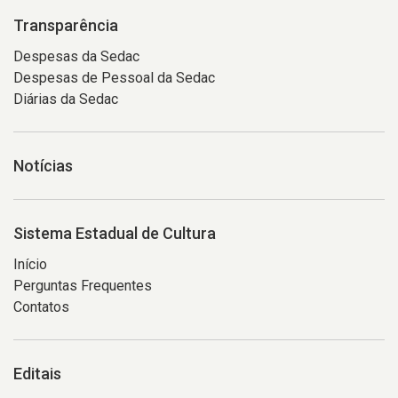
baixo,
elementos
ao
destacando
coloridos,
centro
Transparência
o
criando
da
Despesas da Sedac
céu
contraste
imagem.
Despesas de Pessoal da Sedac
azul
entre
Ela
Diárias da Sedac
ao
desenho
está
fundo
e
com
e
colagem.
a
Notícias
parte
cabeça
da
e
fachada
o
Sistema Estadual de Cultura
de
rosto
um
quase
Início
prédio
totalmente
Perguntas Frequentes
histórico
cobertos
Contatos
com
por
sacada
um
e
tecido
Editais
elementos
azul,