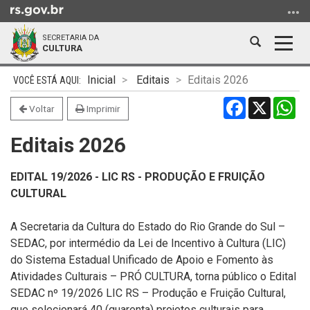
Ir
para
SECRETARIA DA
o
Abrir
Alter
CULTURA
conteúdo
a
a
Ir
Início
busca
nave
Inicial
Editais
Editais 2026
para
do
Facebook
X
Wh
o
conteúdo
Voltar
Imprimir
menu
Editais 2026
Ir
para
a
EDITAL 19/2026 - LIC RS - PRODUÇÃO E FRUIÇÃO
busca
CULTURAL
A Secretaria da Cultura do Estado do Rio Grande do Sul –
SEDAC, por intermédio da Lei de Incentivo à Cultura (LIC)
do Sistema Estadual Unificado de Apoio e Fomento às
Atividades Culturais – PRÓ CULTURA, torna público o Edital
SEDAC nº 19/2026 LIC RS – Produção e Fruição Cultural,
que selecionará 40 (quarenta) projetos culturais para