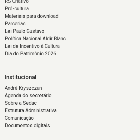
RS Criativo
sobre
Em
de
Pró-cultura
os
segundo
luz
Materiais para download
ombros
plano
quente
Parcerias
uma
aparecem
incidindo
Lei Paulo Gustavo
haste
duas
sobre
Política Nacional Aldir Blanc
da
torres
a
Lei de Incentivo à Cultura
qual
de
pele
Dia do Patrimônio 2026
pende
resfriamento
e
um
industriais.
os
grande
A
rostos.
Institucional
tecido
composição
À
André Kryszczun
branco.
combina
esquerda,
Agenda do secretário
A
áreas
aparece
Sobre a Sedac
cena
em
uma
Estrutura Administrativa
é
preto
pessoa
Comunicação
registrada
e
voltada
Documentos digitais
em
branco
em
ângulo
com
direção