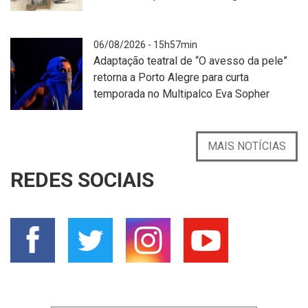
livre
ao
entardecer
Desenho
06/08/2026 - 15h57min
mostra
em
Adaptação teatral de “O avesso da pele”
uma
técnica
retorna a Porto Alegre para curta
pessoa
mista
temporada no Multipalco Eva Sopher
caracterizada
retrata
para
uma
uma
figura
A
MAIS NOTÍCIAS
apresentação
sentada
imagem
artística
no
apresenta
REDES SOCIAIS
em
chão,
um
espaço
com
fundo
urbano.
a
totalmente
A
cabeça
preto,
pessoa
inclinada
destacando
veste
para
três
roupa
baixo
pessoas
branca
e
posicionadas