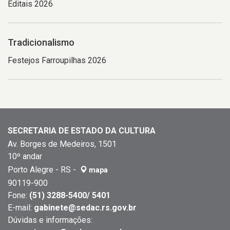
Editais 2026
ornamentais.
deixando
A
apenas
iluminação
os
Tradicionalismo
valoriza
olhos
o
visíveis.
Festejos Farroupilhas 2026
contraste
O
entre
olhar
o
é
figurino
direcionado
claro
para
e
a
SECRETARIA DE ESTADO DA CULTURA
o
frente,
Av. Borges de Medeiros, 1501
ambiente
transmitindo
10º andar
urbano
intensidade.
Porto Alegre - RS -
mapa
ao
No
90119-900
redor.
centro,
Fone:
(51) 3288-5400/ 5401
há
E-mail:
gabinete@sedac.rs.gov.br
outra
Dúvidas e informações:
pessoa,